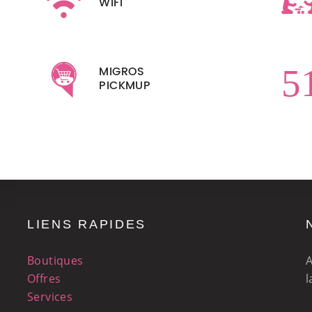
WIFI
08h30 à 21h00
Vendredi
09h00 à 21h00
08h00 à 18h00
Samedi
08h00 à 18h00
Fermé
Dimanche
Fermé
5
MIGROS
PICKMUP
LIENS RAPIDES
Boutiques
A
Offres
l
Services