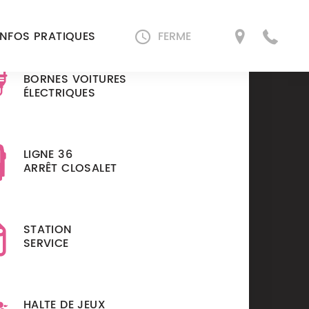
INFOS PRATIQUES
FERME
BORNES VOITURES
ÉLECTRIQUES
LIGNE 36
ARRÊT CLOSALET
QU’A
STATION
SERVICE
ES
RESTAURATION
Lundi
08h30 à 20h00
HALTE DE JEUX