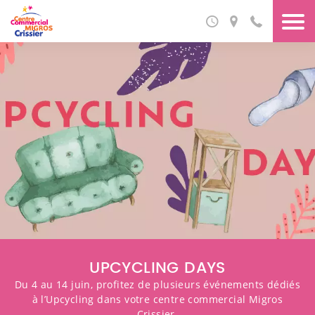
VOTRE CENTRE EST OUVERT JUSQU’A
COMMERCES ALIMENTAIRES
Lun-Jeu
08h30 à 20h00
Vendredi
08h30 à 21h00
Samedi
08h00 à 18h00
Dimanche
Fermé
UPCYCLING DAYS
COMMERCES NON-ALIMENTAIRES
Du 4 au 14 juin, profitez de plusieurs événements dédiés
à l’Upcycling dans votre centre commercial Migros
Lun-Jeu
09h00 à 20h00
Crissier.