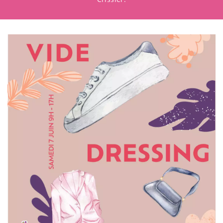
Vendredi
09h00 à 21h00
Samedi
08h00 à 18h00
Dimanche
Fermé
RESTAURATION
Lundi
08h30 à 20h00
Ma-Jeu
08h00 à 20h00
Vendredi
08h00 à 21h00
Samedi
07h30 à 18h00
Dimanche
Fermé